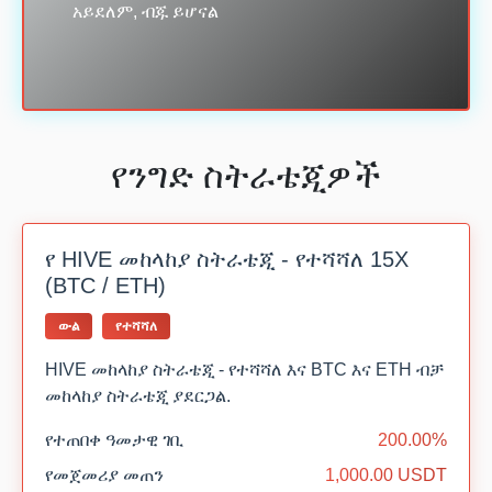
አይደለም, ብጁ ይሆናል
የንግድ ስትራቴጂዎች
የ HIVE መከላከያ ስትራቴጂ - የተሻሻለ 15X
(BTC / ETH)
ውል
የተሻሻለ
HIVE መከላከያ ስትራቴጂ - የተሻሻለ እና BTC እና ETH ብቻ
መከላከያ ስትራቴጂ ያደርጋል.
የተጠበቀ ዓመታዊ ገቢ
200.00%
የመጀመሪያ መጠን
1,000.00 USDT