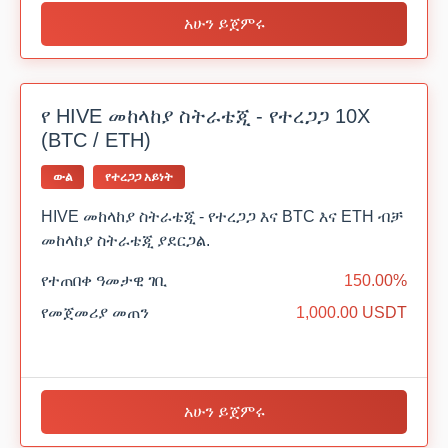
አሁን ይጀምሩ
የ HIVE መከላከያ ስትራቴጂ - የተረጋጋ 10X
(BTC / ETH)
ውል
የተረጋጋ አይነት
HIVE መከላከያ ስትራቴጂ - የተረጋጋ እና BTC እና ETH ብቻ
መከላከያ ስትራቴጂ ያደርጋል.
የተጠበቀ ዓመታዊ ገቢ
150.00%
የመጀመሪያ መጠን
1,000.00 USDT
አሁን ይጀምሩ