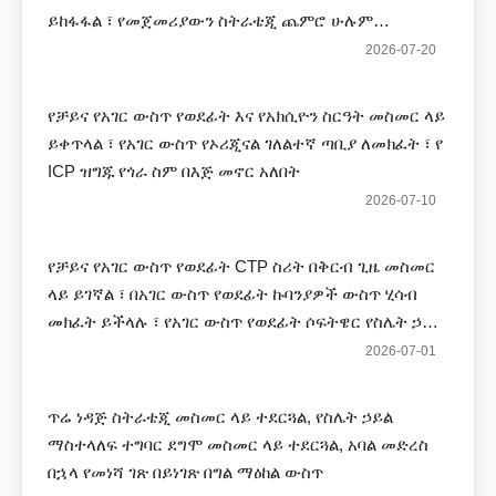
ይከፋፋል ፣ የመጀመሪያውን ስትራቴጂ ጨምሮ ሁሉም
ስትራቴጂዎች አሻሽለዋል ፣ እንደ ትርፍ ማስወገድ ሁኔታዎችን ፣
2026-07-20
የመክፈቻ ሁኔታዎችን ፣ የመክፈቻ ጊዜዎችን የአገር ውስጥ
የወደፊት ደግሞ መስመር ላይ ይሆናል, ተጨማሪ የጎራ ስም
የቻይና የአገር ውስጥ የወደፊት እና የአክሲዮን ስርዓት መስመር ላይ
በተናጠል ይሠራል, እባክዎ ይጠብቁ!
ይቀጥላል ፣ የአገር ውስጥ የኦሪጂናል ገለልተኛ ጣቢያ ለመክፈት ፣ የ
ICP ዝግጁ የጎራ ስም በእጅ መኖር አለበት
2026-07-10
የቻይና የአገር ውስጥ የወደፊት CTP ስሪት በቅርብ ጊዜ መስመር
ላይ ይገኛል ፣ በአገር ውስጥ የወደፊት ኩባንያዎች ውስጥ ሂሳብ
መክፈት ይችላሉ ፣ የአገር ውስጥ የወደፊት ሶፍትዌር የስሌት ኃይል
መሙላት እና የስራ ገንዘብ መውጣት ሁሉ
2026-07-01
ጥሬ ነዳጅ ስትራቴጂ መስመር ላይ ተደርጓል, የስሌት ኃይል
ማስተላለፍ ተግባር ደግሞ መስመር ላይ ተደርጓል, አባል መድረስ
በኋላ የመነሻ ገጽ በይነገጽ በግል ማዕከል ውስጥ