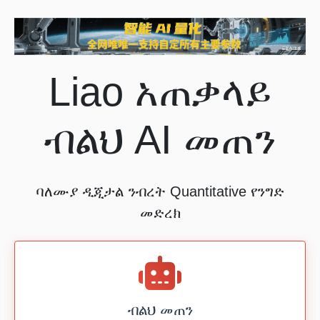
Liao አጠቃላይ
ብልህ AI መጠን
ባለሙያ ዲጂታል ንብረት Quantitative የንግድ
መድረክ
ብልህ መጠን