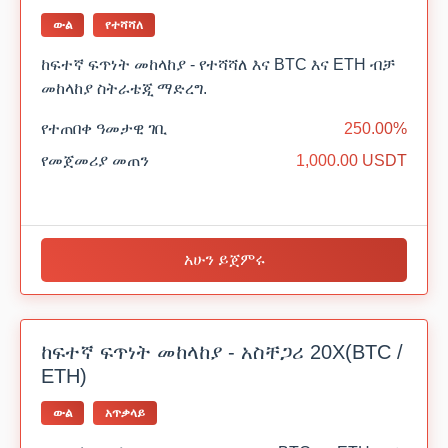
ውል
የተሻሻለ
ከፍተኛ ፍጥነት መከላከያ - የተሻሻለ እና BTC እና ETH ብቻ
መከላከያ ስትራቴጂ ማድረግ.
የተጠበቀ ዓመታዊ ገቢ
250.00%
የመጀመሪያ መጠን
1,000.00 USDT
አሁን ይጀምሩ
ከፍተኛ ፍጥነት መከላከያ - አስቸጋሪ 20X(BTC /
ETH)
ውል
አጥቃላይ