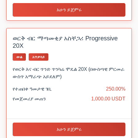
አሁን ይጀምሩ
ወርቅ ብር ማጣመቂያ አስቸጋሪ Progressive
20X
ውል
አጥቃላይ
የወርቅ እና ብር ጥንድ ጥንካሬ ሞዴል 20X (በውስጣዊ ምርመራ
ውስጥ አማራጭ አይደለም)
የተጠበቀ ዓመታዊ ገቢ
250.00%
የመጀመሪያ መጠን
1,000.00 USDT
አሁን ይጀምሩ