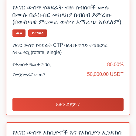
የአገር ውስጥ የወደፊት ብዙ ስብስቦች ሙሉ
በሙሉ በራስ-ሰር መከላከያ ስብስብ ይምረጡ
(በውስጣዊ ምርመራ ውስጥ አማራጭ አይደለም)
ውል
የተሻሻለ
የአገር ውስጥ የወደፊት CTP ባለብዙ ጥንድ ተሽከርካሪ
ስትራቴጂ (rotate_single)
የተጠበቀ ዓመታዊ ገቢ
80.00%
የመጀመሪያ መጠን
50,000.00 USDT
አሁን ይጀምሩ
የአገር ውስጥ አክሲዮኖች እና የአክሲዮን ኢንዴክስ