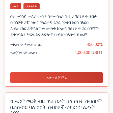
ውል
አጥቃላይ
በተመሳሳይ መለያ ውስጥ በተመሳሳይ ጊዜ 3 ዓይነቶች ጥበቃ
ስብስቦች ይሸጣሉ ፣ ገለልተኛ የጋራ ገንዘብ እርስ በእርስ
ሊያጠናክር ይችላል ፣ መውጣቱ ከነጠላ ዓይነቶች ጋር በግማሽ
ይቀንሳል ፣ ትርፍ እና እድሎች ቢያንስ በእጥፍ ይጨም
የተጠበቀ ዓመታዊ ገቢ
450.00%
የመጀመሪያ መጠን
1,000.00 USDT
አሁን ይጀምሩ
ሳንቲም ወርቅ ብር ጥሬ ዘይት ባለ ሶስት ስብስቦች
በራስ-ሰር ባለ ሶስት ስብስቦች-የተረጋጋ አይነት