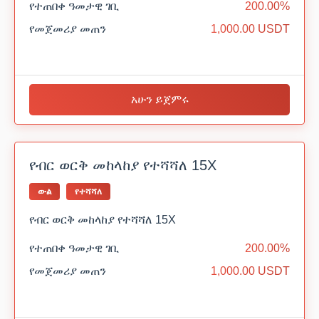
የተጠበቀ ዓመታዊ ገቢ
200.00%
የመጀመሪያ መጠን
1,000.00 USDT
አሁን ይጀምሩ
የብር ወርቅ መከላከያ የተሻሻለ 15X
ውል
የተሻሻለ
የብር ወርቅ መከላከያ የተሻሻለ 15X
የተጠበቀ ዓመታዊ ገቢ
200.00%
የመጀመሪያ መጠን
1,000.00 USDT