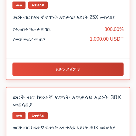
ውል
አጥቃላይ
ወርቅ ብር ከፍተኛ ፍጥነት አጥቃላይ አይነት 25X መከላከያ
የተጠበቀ ዓመታዊ ገቢ
300.00%
የመጀመሪያ መጠን
1,000.00 USDT
አሁን ይጀምሩ
ወርቅ ብር ከፍተኛ ፍጥነት አጥቃላይ አይነት 30X
መከላከያ
ውል
አጥቃላይ
ወርቅ ብር ከፍተኛ ፍጥነት አጥቃላይ አይነት 30X መከላከያ