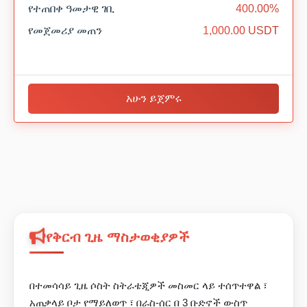
የተጠበቀ ዓመታዊ ገቢ
400.00%
የመጀመሪያ መጠን
1,000.00 USDT
አሁን ይጀምሩ
የቅርብ ጊዜ ማስታወቂያዎች
በተመሳሳይ ጊዜ ሶስት ስትራቴጂዎች መስመር ላይ ተሰጥተዋል ፣
አጠቃላይ ቦታ የማይለወጥ ፣ በራስ-ሰር በ 3 ቡድኖች ውስጥ