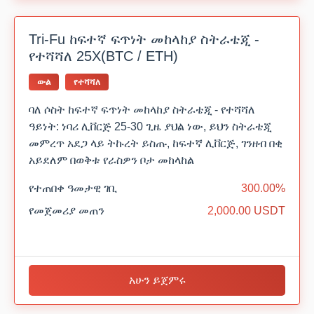
Tri-Fu ከፍተኛ ፍጥነት መከላከያ ስትራቴጂ -
የተሻሻለ 25X(BTC / ETH)
ውል
የተሻሻለ
ባለ ሶስት ከፍተኛ ፍጥነት መከላከያ ስትራቴጂ - የተሻሻለ
ዓይነት: ነባሪ ሊቨርጅ 25-30 ጊዜ ያህል ነው, ይህን ስትራቴጂ
መምረጥ አደጋ ላይ ትኩረት ይስጡ, ከፍተኛ ሊቨርጅ, ገንዘብ በቂ
አይደለም በወቅቱ የራስዎን ቦታ መከላከል
የተጠበቀ ዓመታዊ ገቢ
300.00%
የመጀመሪያ መጠን
2,000.00 USDT
አሁን ይጀምሩ