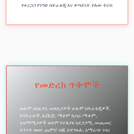
የተረጋጋ የንግድ ስትራቴጂ እና ቀጣይነት ያለው ትርፍ
የመድረክ ጥቅሞች
ሁሉም አስፈላጊ መለኪያዎች ሁሉም ስትራቴጂዎች,
ኮንትራቶች, ሊቨርጅ, ማቆም ኪሳራ-ማቆም,
አዝማሚያዎች ወይም የተለያዩ አደጋጋሚ, መጨመር
ፍጥነት ወዘተ ጨምሮ ብጁ ይደግፋሉ, አማራጭ ነባሪ