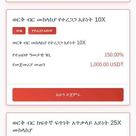
ወርቅ ብር መከላከያ የተረጋጋ አይነት 10X
ውል
የተረጋጋ አይነት
ወርቅ ብር መከላከያ የተረጋጋ አይነት 10X
የተጠበቀ ዓመታዊ ገቢ
150.00%
የመጀመሪያ መጠን
1,000.00 USDT
አሁን ይጀምሩ
ወርቅ ብር ከፍተኛ ፍጥነት አጥቃላይ አይነት 25X
መከላከያ