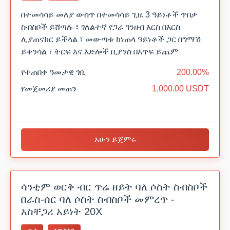
በተመሳሳይ መለያ ውስጥ በተመሳሳይ ጊዜ 3 ዓይነቶች ጥበቃ
ስብስቦች ይሸጣሉ ፣ ገለልተኛ የጋራ ገንዘብ እርስ በእርስ
ሊያጠናክር ይችላል ፣ መውጣቱ ከነጠላ ዓይነቶች ጋር በግማሽ
ይቀንሳል ፣ ትርፍ እና እድሎች ቢያንስ በእጥፍ ይጨም
የተጠበቀ ዓመታዊ ገቢ
200.00%
የመጀመሪያ መጠን
1,000.00 USDT
አሁን ይጀምሩ
ሳንቲም ወርቅ ብር ጥሬ ዘይት ባለ ሶስት ስብስቦች
በራስ-ሰር ባለ ሶስት ስብስቦች መምረጥ -
አስቸጋሪ አይነት 20X