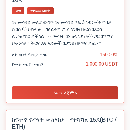
10X
ውል
የተረጋጋ አይነት
በተመሳሳይ መለያ ውስጥ በተመሳሳይ ጊዜ 3 ዓይነቶች ጥበቃ
ስብስቦች ይሸጣሉ ፣ ገለልተኛ የጋራ ገንዘብ እርስ በእርስ
ሊያጠናክር ይችላል ፣ መውጣቱ ከነጠላ ዓይነቶች ጋር በግማሽ
ይቀንሳል ፣ ትርፍ እና እድሎች ቢያንስ በእጥፍ ይጨም
የተጠበቀ ዓመታዊ ገቢ
150.00%
የመጀመሪያ መጠን
1,000.00 USDT
አሁን ይጀምሩ
ከፍተኛ ፍጥነት መከላከያ - የተሻሻለ 15X(BTC /
ETH)