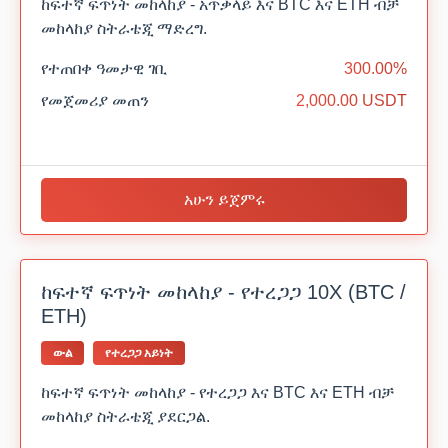
ከፍተኛ ፍጥነት መከላከያ - አጥቃላይ እና BTC እና ETH ብቻ
መከላከያ ስትራቴጂ ማድረግ.
የተጠበቀ ዓመታዊ ገቢ
300.00%
የመጀመሪያ መጠን
2,000.00 USDT
አሁን ይጀምሩ
ከፍተኛ ፍጥነት መከላከያ - የተረጋጋ 10X (BTC /
ETH)
ውል
የተረጋጋ አይነት
ከፍተኛ ፍጥነት መከላከያ - የተረጋጋ እና BTC እና ETH ብቻ
መከላከያ ስትራቴጂ ያደርጋል.