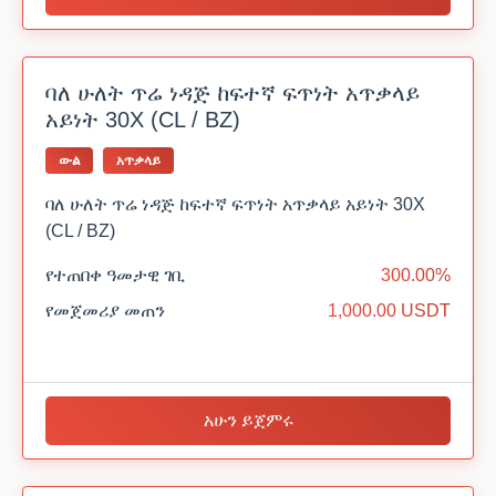
ባለ ሁለት ጥሬ ነዳጅ ከፍተኛ ፍጥነት አጥቃላይ
አይነት 30X (CL / BZ)
ውል
አጥቃላይ
ባለ ሁለት ጥሬ ነዳጅ ከፍተኛ ፍጥነት አጥቃላይ አይነት 30X
(CL / BZ)
የተጠበቀ ዓመታዊ ገቢ
300.00%
የመጀመሪያ መጠን
1,000.00 USDT
አሁን ይጀምሩ