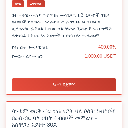
ውል
አጥቃላይ
በተመሳሳይ መለያ ውስጥ በተመሳሳይ ጊዜ 3 ዓይነቶች ጥበቃ
ስብስቦች ይሸጣሉ ፣ ገለልተኛ የጋራ ገንዘብ እርስ በእርስ
ሊያጠናክር ይችላል ፣ መውጣቱ ከነጠላ ዓይነቶች ጋር በግማሽ
ይቀንሳል ፣ ትርፍ እና እድሎች ቢያንስ በእጥፍ ይጨም
የተጠበቀ ዓመታዊ ገቢ
400.00%
የመጀመሪያ መጠን
1,000.00 USDT
አሁን ይጀምሩ
ሳንቲም ወርቅ ብር ጥሬ ዘይት ባለ ሶስት ስብስቦች
በራስ-ሰር ባለ ሶስት ስብስቦች መምረጥ -
አስቸጋሪ አይነት 30X