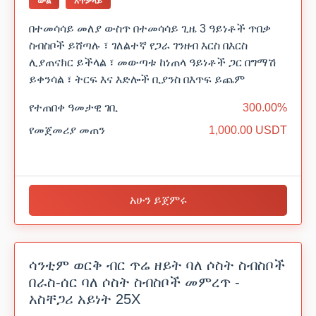
ውል
አጥቃላይ
በተመሳሳይ መለያ ውስጥ በተመሳሳይ ጊዜ 3 ዓይነቶች ጥበቃ
ስብስቦች ይሸጣሉ ፣ ገለልተኛ የጋራ ገንዘብ እርስ በእርስ
ሊያጠናክር ይችላል ፣ መውጣቱ ከነጠላ ዓይነቶች ጋር በግማሽ
ይቀንሳል ፣ ትርፍ እና እድሎች ቢያንስ በእጥፍ ይጨም
የተጠበቀ ዓመታዊ ገቢ
300.00%
የመጀመሪያ መጠን
1,000.00 USDT
አሁን ይጀምሩ
ሳንቲም ወርቅ ብር ጥሬ ዘይት ባለ ሶስት ስብስቦች
በራስ-ሰር ባለ ሶስት ስብስቦች መምረጥ -
አስቸጋሪ አይነት 25X