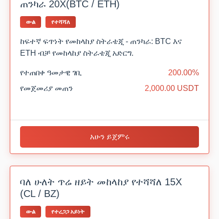
ጠንካራ 20X(BTC / ETH)
ውል
የተሻሻለ
ከፍተኛ ፍጥነት የመከላከያ ስትራቴጂ - ጠንካራ: BTC እና
ETH ብቻ የመከላከያ ስትራቴጂ አድርግ.
የተጠበቀ ዓመታዊ ገቢ
200.00%
የመጀመሪያ መጠን
2,000.00 USDT
አሁን ይጀምሩ
ባለ ሁለት ጥሬ ዘይት መከላከያ የተሻሻለ 15X
(CL / BZ)
ውል
የተረጋጋ አይነት