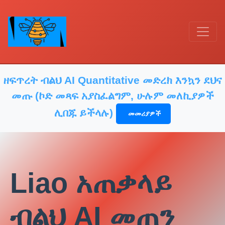
ዘፍጥረት ብልህ AI Quantitative መድረክ እንኳን ደህና
መጡ (ኮድ መጻፍ አያስፈልግም, ሁሉም መለኪያዎች
ሊበጁ ይችላሉ)
መመሪያዎች
Liao አጠቃላይ
ብልህ AI መጠን