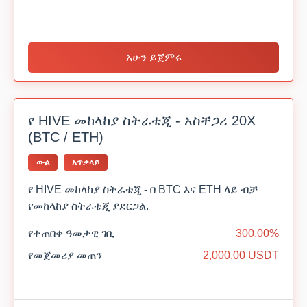
አሁን ይጀምሩ
የ HIVE መከላከያ ስትራቴጂ - አስቸጋሪ 20X
(BTC / ETH)
ውል
አጥቃላይ
የ HIVE መከላከያ ስትራቴጂ - በ BTC እና ETH ላይ ብቻ
የመከላከያ ስትራቴጂ ያደርጋል.
የተጠበቀ ዓመታዊ ገቢ
300.00%
የመጀመሪያ መጠን
2,000.00 USDT