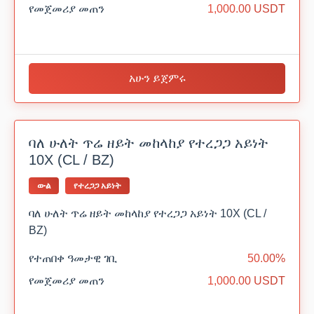
የመጀመሪያ መጠን
1,000.00 USDT
አሁን ይጀምሩ
ባለ ሁለት ጥሬ ዘይት መከላከያ የተረጋጋ አይነት
10X (CL / BZ)
ውል
የተረጋጋ አይነት
ባለ ሁለት ጥሬ ዘይት መከላከያ የተረጋጋ አይነት 10X (CL /
BZ)
የተጠበቀ ዓመታዊ ገቢ
50.00%
የመጀመሪያ መጠን
1,000.00 USDT