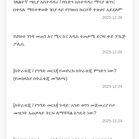
ገለልተኛ ጣቢያ አስተዳዳሪ / የቡድን አስተዳዳሪ ማሳያ ቁጥር
በቀላሉ ማስተዋወቅ ገበያ ላይ የገንዘብ ኩርቦች ተጽዕኖ አይደለም
2025-12-26
የህዝብ ገንዳ መጠን እና ሚና እና አዲስ ተጠቃሚ ድጋፍ ቀይ ፓኬጅ
ፖሊሲ
2025-12-26
[ስትራቴጂ / የንግድ መርህ] የመድረክ ስትራቴጂ ምንድን ነው?
(የመከላከያ ስትራቴጂ መግለጫ)
2025-12-24
[ስትራቴጂ / የንግድ መርህ] ጉዳይ: አንድ ወገን መጀመሪያ ቦታ
መዝጋት አጠቃላይ ትርፍ ለማሻሻል እንዴት ነው?
2025-12-24