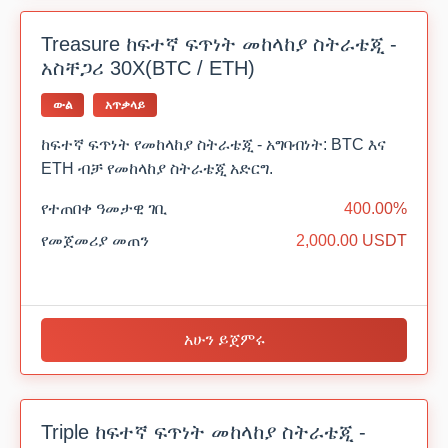
Treasure ከፍተኛ ፍጥነት መከላከያ ስትራቴጂ -
አስቸጋሪ 30X(BTC / ETH)
ውል
አጥቃላይ
ከፍተኛ ፍጥነት የመከላከያ ስትራቴጂ - አግባብነት: BTC እና
ETH ብቻ የመከላከያ ስትራቴጂ አድርግ.
የተጠበቀ ዓመታዊ ገቢ
400.00%
የመጀመሪያ መጠን
2,000.00 USDT
አሁን ይጀምሩ
Triple ከፍተኛ ፍጥነት መከላከያ ስትራቴጂ -