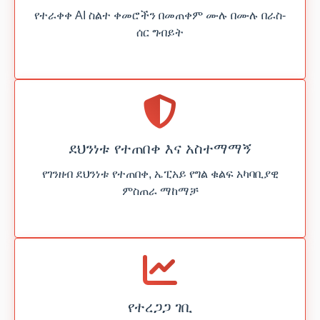
የተራቀቀ AI ስልተ ቀመሮችን በመጠቀም ሙሉ በሙሉ በራስ-
ሰር ግብይት
ደህንነቱ የተጠበቀ እና አስተማማኝ
የገንዘብ ደህንነቱ የተጠበቀ, ኤፒአይ የግል ቁልፍ አካባቢያዊ
ምስጠራ ማከማቻ
የተረጋጋ ገቢ