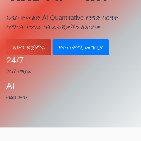
አዲስ ትውልድ AI Quantitative የንግድ ስርዓት
ስማርት የንግድ ስትራቴጂዎችን ለእርስዎ
አሁን ይጀምሩ
የተጠቃሚ መግቢያ
24/7
24/7 የሚሰራ
AI
ብልህ ውሳኔ