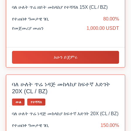
ባለ ሁለት ጥሬ ዘይት መከላከያ የተሻሻለ 15X (CL / BZ)
የተጠበቀ ዓመታዊ ገቢ
80.00%
የመጀመሪያ መጠን
1,000.00 USDT
አሁን ይጀምሩ
ባለ ሁለት ጥሬ ነዳጅ መከላከያ ከፍተኛ እድገት
20X (CL / BZ)
ውል
የተሻሻለ
ባለ ሁለት ጥሬ ነዳጅ መከላከያ ከፍተኛ እድገት 20X (CL / BZ)
የተጠበቀ ዓመታዊ ገቢ
150.00%