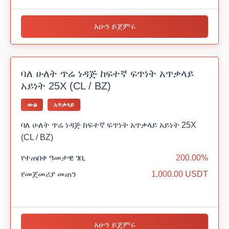
አሁን ይጀምሩ
ባለ ሁለት ጥሬ ነዳጅ ከፍተኛ ፍጥነት አጥቃላይ
አይነት 25X (CL / BZ)
ውል
አጥቃላይ
ባለ ሁለት ጥሬ ነዳጅ ከፍተኛ ፍጥነት አጥቃላይ አይነት 25X
(CL / BZ)
የተጠበቀ ዓመታዊ ገቢ
200.00%
የመጀመሪያ መጠን
1,000.00 USDT
አሁን ይጀምሩ