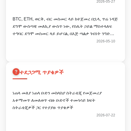
2026-05-27
BTC, ETH, ወርቅ, ብር መስመር ላይ ከተጀመረ በኋላ, ጥሬ ነዳጅ
ደግሞ ውስጣዊ መለኪያ ውስጥ ነው, የስሌት ኃይል ማስተላለፍ
ተግባር ደግሞ መስመር ላይ ይሆናል, በእጅ ጣልቃ ገብነት ንግድ
ኪሳራ ያስከት
2026-05-10
ተደጋጋሚ ጥያቄዎች
ነጠላ መለያ ነጠላ ቡድን መከላከያ ስትራቴጂ የመጀመሪያ
አቀማመጥ ለመለወጥ ብዙ ቡድኖች ተመሳሳይ ክፍት
ስትራቴጂዎች ጋር የተያያዙ ጥያቄዎች
2026-07-22