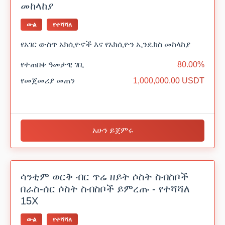
መከላከያ
ውል
የተሻሻለ
የአገር ውስጥ አክሲዮኖች እና የአክሲዮን ኢንዴክስ መከላከያ
የተጠበቀ ዓመታዊ ገቢ
80.00%
የመጀመሪያ መጠን
1,000,000.00 USDT
አሁን ይጀምሩ
ሳንቲም ወርቅ ብር ጥሬ ዘይት ሶስት ስብስቦች
በራስ-ሰር ሶስት ስብስቦች ይምረጡ - የተሻሻለ
15X
ውል
የተሻሻለ