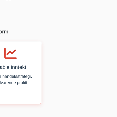
form
able inntekt
e handelsstrategi,
varende profitt