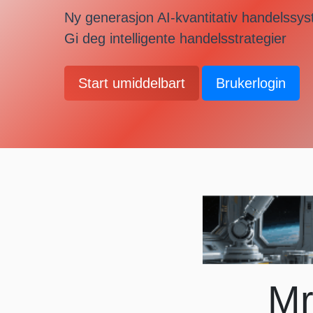
Ny generasjon AI-kvantitativ handelssy
Gi deg intelligente handelsstrategier
Start umiddelbart
Brukerlogin
Mr