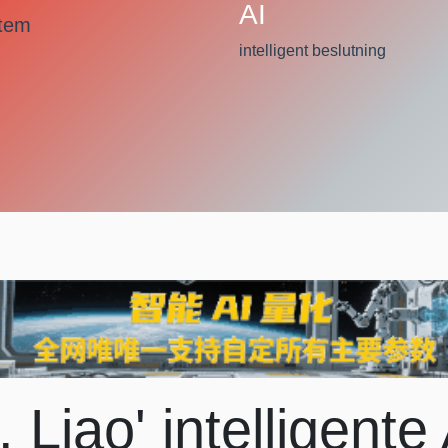
AI
stem
intelligent beslutning
. Liao' intelligente 