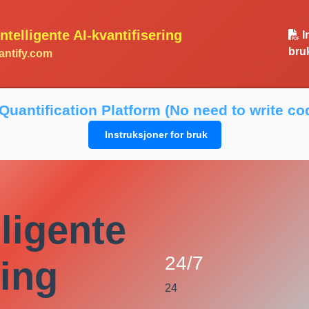
intelligente AI-kvantifisering
I
bru
ntify.com
 Quantification Platform (No need to write c
Instruksjoner for bruk
lligente
24/7
ring
24