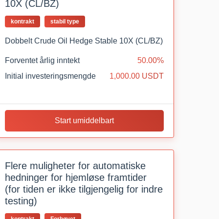
10X (CL/BZ)
kontrakt
stabil type
Dobbelt Crude Oil Hedge Stable 10X (CL/BZ)
Forventet årlig inntekt
50.00%
Initial investeringsmengde
1,000.00 USDT
Start umiddelbart
Flere muligheter for automatiske
hedninger for hjemløse framtider
(for tiden er ikke tilgjengelig for indre
testing)
kontrakt
Forhøyet