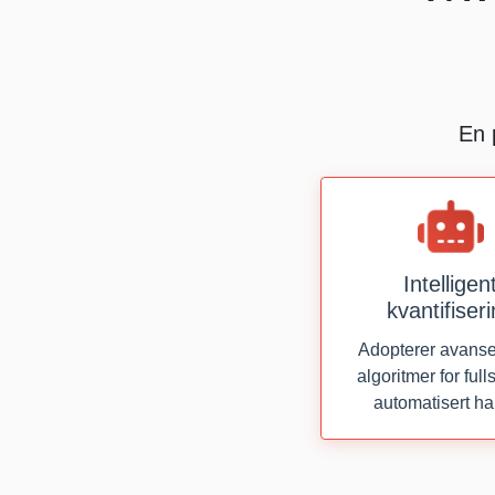
En 
Intelligen
kvantifiser
Adopterer avanser
algoritmer for full
automatisert h