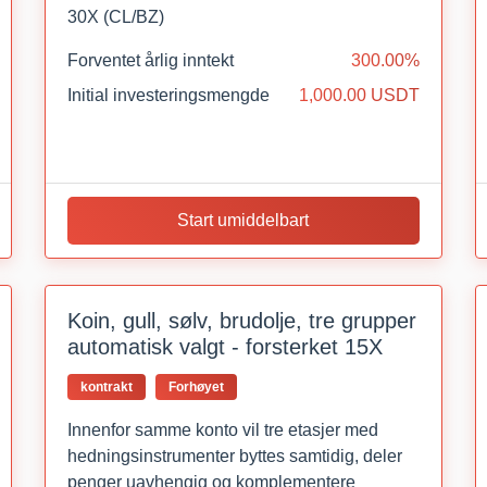
30X (CL/BZ)
Forventet årlig inntekt
300.00%
Initial investeringsmengde
1,000.00 USDT
Start umiddelbart
Koin, gull, sølv, brudolje, tre grupper
automatisk valgt - forsterket 15X
kontrakt
Forhøyet
Innenfor samme konto vil tre etasjer med
hedningsinstrumenter byttes samtidig, deler
penger uavhengig og komplementere