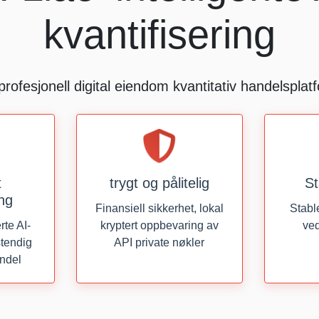
kvantifisering
profesjonell digital eiendom kvantitativ handelsplat
t
trygt og pålitelig
St
ing
Finansiell sikkerhet, lokal
Stabl
te AI-
kryptert oppbevaring av
ved
stendig
API private nøkler
andel