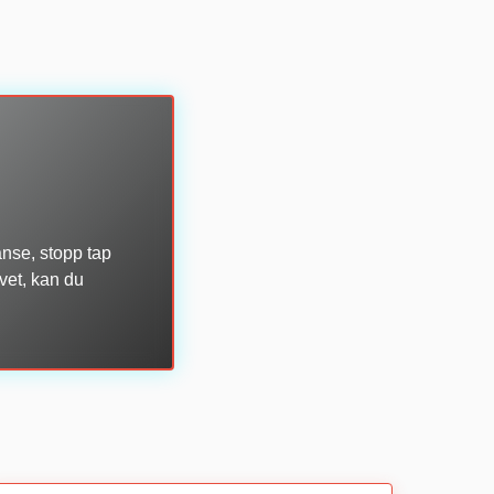
ranse, stopp tap
e vet, kan du