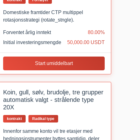
Domestiske framtider CTP multippel
rotasjonsstrategi (rotate_stngle).
Forventet årlig inntekt
80.00%
Initial investeringsmengde
50,000.00 USDT
Start umiddelbart
Koin, gull, sølv, brudolje, tre grupper
automatisk valgt - strålende type
20X
kontrakt
Radikal type
Innenfor samme konto vil tre etasjer med
hedningsinstrumenter byttes samtidig, deler