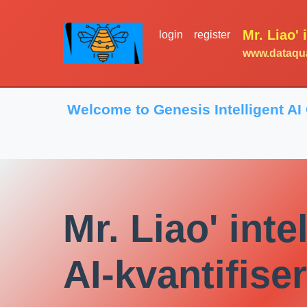
Mr. Liao' 
login
register
www.dataqua
Welcome to Genesis Intelligent AI
Mr. Liao' inte
AI-kvantifise