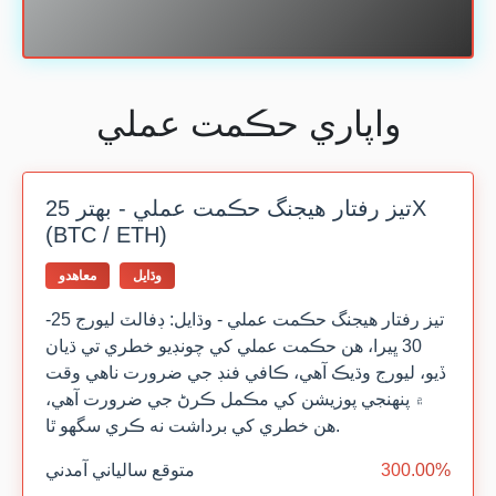
واپاري حڪمت عملي
تيز رفتار هيجنگ حڪمت عملي - بهتر 25X
(BTC / ETH)
وڌايل
معاهدو
تيز رفتار هيجنگ حڪمت عملي - وڌايل: ڊفالٽ ليورج 25-
30 ڀيرا، هن حڪمت عملي کي چونڊيو خطري تي ڌيان
ڏيو، ليورج وڌيڪ آهي، ڪافي فنڊ جي ضرورت ناهي وقت
۾ پنهنجي پوزيشن کي مڪمل ڪرڻ جي ضرورت آهي،
هن خطري کي برداشت نه ڪري سگهو ٿا.
300.00%
متوقع سالياني آمدني