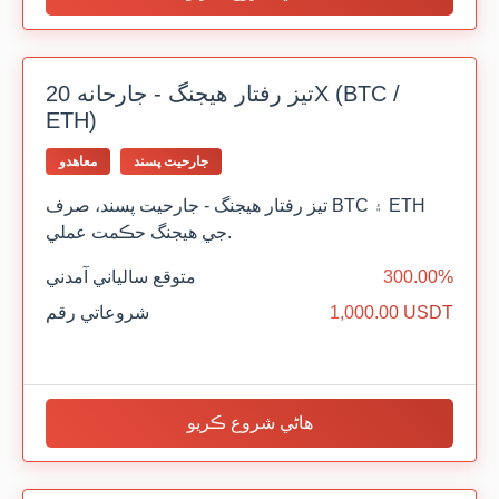
تيز رفتار هيجنگ - جارحانه 20X (BTC /
ETH)
جارحيت پسند
معاهدو
تيز رفتار هيجنگ - جارحيت پسند، صرف BTC ۽ ETH
جي هيجنگ حڪمت عملي.
300.00%
متوقع سالياني آمدني
1,000.00 USDT
شروعاتي رقم
هاڻي شروع ڪريو