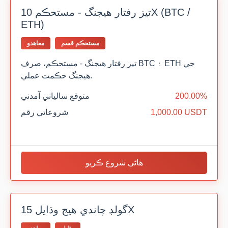
تيز رفتار هيجنگ - مستحڪم 10X (BTC /
ETH)
مستحڪم قسم
معاهدو
تيز رفتار هيجنگ - مستحڪم، صرف BTC ۽ ETH جي
هيجنگ حڪمت عملي.
200.00%
متوقع سالياني آمدني
1,000.00 USDT
شروعاتي رقم
هاڻي شروع ڪريو
گولڊ چاندي هيج وڌايل 15X