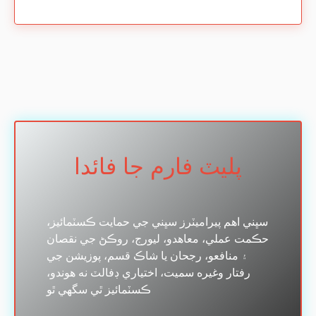
پليٽ فارم جا فائدا
سڀني اهم پيراميٽرز سڀني جي حمايت ڪسٽمائيز،
حڪمت عملي، معاهدو، ليورج، روڪڻ جي نقصان
۽ منافعو، رجحان يا شاڪ قسم، پوزيشن جي
رفتار وغيره سميت، اختياري ڊفالٽ نه هوندو،
ڪسٽمائيز ٿي سگهي ٿو