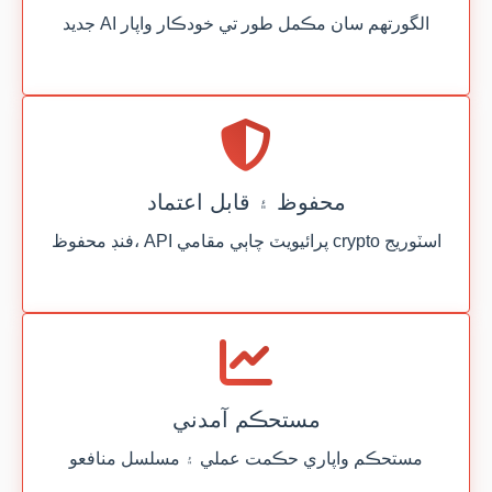
جديد AI الگورتھم سان مڪمل طور تي خودڪار واپار
محفوظ ۽ قابل اعتماد
فنڊ محفوظ، API پرائيويٽ چاٻي مقامي crypto اسٽوريج
مستحڪم آمدني
مستحڪم واپاري حڪمت عملي ۽ مسلسل منافعو