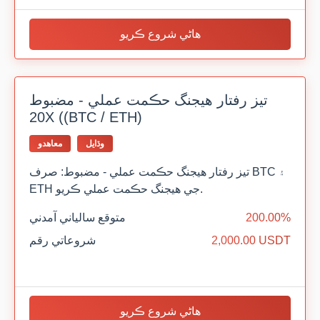
هاڻي شروع ڪريو
تيز رفتار هيجنگ حڪمت عملي - مضبوط
20X ((BTC / ETH)
وڌايل
معاهدو
تيز رفتار هيجنگ حڪمت عملي - مضبوط: صرف BTC ۽
ETH جي هيجنگ حڪمت عملي ڪريو.
200.00%
متوقع سالياني آمدني
2,000.00 USDT
شروعاتي رقم
هاڻي شروع ڪريو