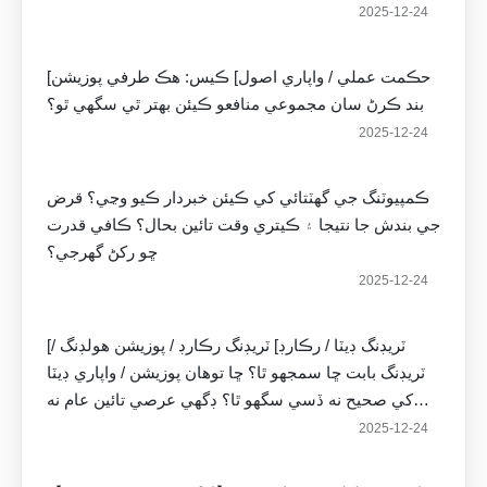
2025-12-24
[حڪمت عملي / واپاري اصول] ڪيس: هڪ طرفي پوزيشن
بند ڪرڻ سان مجموعي منافعو ڪيئن بهتر ٿي سگهي ٿو؟
2025-12-24
ڪمپيوٽنگ جي گهٽتائي کي ڪيئن خبردار ڪيو وڃي؟ قرض
جي بندش جا نتيجا ۽ ڪيتري وقت تائين بحال؟ ڪافي قدرت
ڇو رکڻ گهرجي؟
2025-12-24
[ٽريڊنگ ڊيٽا / رڪارڊ] ٽريڊنگ رڪارڊ / پوزيشن هولڊنگ /
ٽريڊنگ بابت ڇا سمجهو ٿا؟ ڇا توهان پوزيشن / واپاري ڊيٽا
کي صحيح نه ڏسي سگهو ٿا؟ ڊگهي عرصي تائين عام نه
رهيو آهي؟
2025-12-24