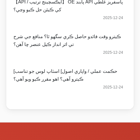
【API / ايڪسچينج ترتيب】 OE پابند API پاسفريز غلطي
کي ڪيئن حل ڪيو وڃي؟
2025-12-24
ڪيترو وقت فائدو حاصل ڪري سگهو ٿا؟ منافع جي شرح
تي اثر انداز ڪيل عنصر ڇا آهن؟
2025-12-24
[حڪمت عملي / واپاري اصول] اسٽاپ لوس جو تناسب
ڪيترو آهي؟ اهو مقرر ڪيو ويو آهي؟
2025-12-24