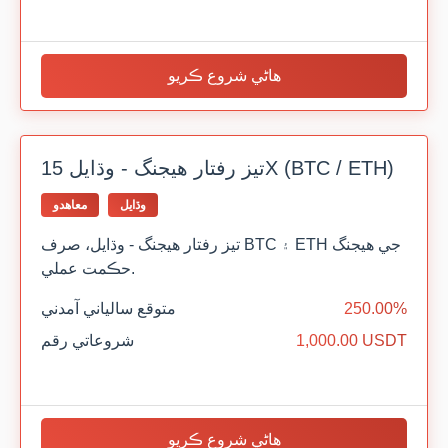
هاڻي شروع ڪريو
تيز رفتار هيجنگ - وڌايل 15X (BTC / ETH)
وڌايل
معاهدو
تيز رفتار هيجنگ - وڌايل، صرف BTC ۽ ETH جي هيجنگ
حڪمت عملي.
250.00%
متوقع سالياني آمدني
1,000.00 USDT
شروعاتي رقم
هاڻي شروع ڪريو