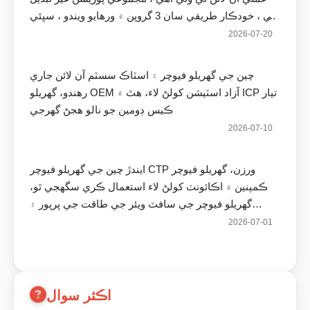
آهي ، خودڪار طريقي سان 3 گروپن ۾ ورهايو ويندو ، سڀئي
حڪمت عمليون ، بشمول اصل حڪمت عملي اپ گريڊ
2026-07-20
ڪيون ويون آهن ، ۽ وڌيڪ ڪسٽم پيراميٽر سيٽنگون شامل
ڪيون ويون آهن ، جهڙوڪ منافع جي شرطن کي سيٽ
چين جي گهريلو فيوچر ۽ اسٽاڪ سسٽم آن لائن جاري
ڪري سگهجي ٿو ، پوزيشن گهريلو فيوچرز به آن لائن ٿي
رهندو، گهريلو OEM آزاد اسٽيشن کولڻ لاء، هٿ ۾ ICP تيار
ويندو ۽ اضافي ڊومين نالا الڳ الڳ هلائيندا، مهرباني ڪري
ڪيس ڊومين جو نالو هجڻ گهرجي
انتظار ڪريو!
2026-07-10
ايندڙ چين جي گهريلو فيوچر CTP ورزن، گهريلو فيوچر
ڪمپنين ۾ اڪائونٽ کولڻ لاء استعمال ڪري سگهجي ٿو،
گهريلو فيوچر جي سافٽ ويئر جي طاقت جي ڀرپور ۽
ڪميشن جي واپسي جي سڀني RMB جي حمايت ڪري ٿي
2026-07-01
اڪثر سوال