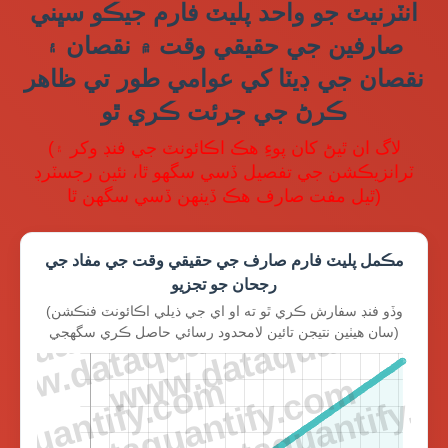
انٽرنيٽ جو واحد پليٽ فارم جيڪو سڀني
صارفين جي حقيقي وقت ۾ نقصان ۽
نقصان جي ڊيٽا کي عوامي طور تي ظاهر
ڪرڻ جي جرئت ڪري ٿو
(لاگ ان ٿيڻ کان پوءِ هڪ اڪائونٽ جي فنڊ وکر ۽
ٽرانزيڪشن جي تفصيل ڏسي سگهو ٿا، نئين رجسٽرڊ
ٿيل مفت صارف هڪ ڏينهن ڏسي سگهن ٿا)
مڪمل پليٽ فارم صارف جي حقيقي وقت جي مفاد جي
رجحان جو تجزيو
(وڏو فنڊ سفارش ڪري ٿو ته او اي جي ذيلي اڪائونٽ فنڪشن
سان هيٺين نتيجن تائين لامحدود رسائي حاصل ڪري سگهجي)