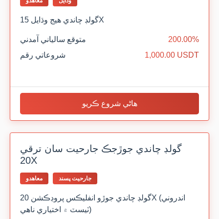
وڌايل
معاهدو
گولڊ چاندي هيج وڌايل 15X
200.00%
متوقع سالياني آمدني
1,000.00 USDT
شروعاتي رقم
هاڻي شروع ڪريو
گولڊ چاندي جوڙجڪ جارحيت سان ترقي
20X
جارحيت پسند
معاهدو
گولڊ چاندي جوڙو انفليڪس پروڊڪشن 20X (اندروني
ٽيسٽ ۾ اختياري ناهي)