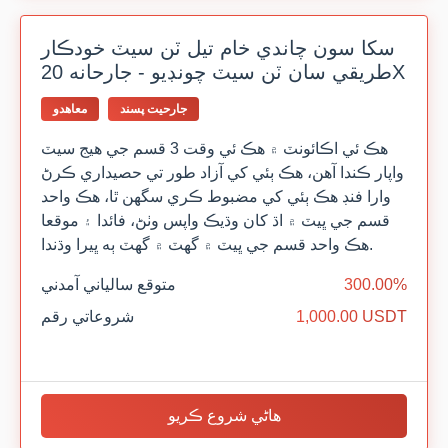
سکا سون چاندي خام تيل ٽن سيٽ خودڪار
طريقي سان ٽن سيٽ چونڊيو - جارحانه 20X
جارحيت پسند
معاهدو
هڪ ئي اڪائونٽ ۾ هڪ ئي وقت 3 قسم جي هيج سيٽ
واپار ڪندا آهن، هڪ ٻئي کي آزاد طور تي حصيداري ڪرڻ
وارا فنڊ هڪ ٻئي کي مضبوط ڪري سگهن ٿا، هڪ واحد
قسم جي ڀيٽ ۾ اڌ کان وڌيڪ واپس وٺڻ، فائدا ۽ موقعا
هڪ واحد قسم جي ڀيٽ ۾ گهٽ ۾ گهٽ ٻه ڀيرا وڌندا.
300.00%
متوقع سالياني آمدني
1,000.00 USDT
شروعاتي رقم
هاڻي شروع ڪريو