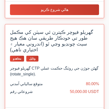
هاڻي شروع ڪريو
گهريلو فيوچر ڪيترن ئي سيٽن کي مڪمل
طور تي خودڪار طريقي سان هڪ هيج
سيٽ چونڊيو وڃي ٿو (اندروني معيار ۾
اختياري ناهي)
وڌايل
معاهدو
گهريلو فيوچر CTP گھڻن جوڙن جي روٽنگ حڪمت عملي
(rotate_single).
80.00%
متوقع سالياني آمدني
50,000.00 USDT
شروعاتي رقم