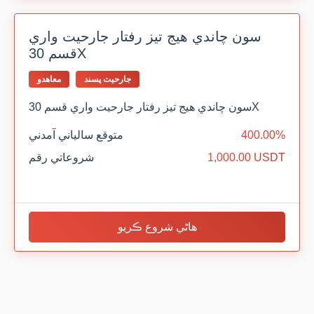
سون چاندي هيج تيز رفتار جارحيت واري
قسم 30X
جارحيت پسند
معاهدو
سون چاندي هيج تيز رفتار جارحيت واري قسم 30X
400.00%
متوقع سالياني آمدني
1,000.00 USDT
شروعاتي رقم
هاڻي شروع ڪريو