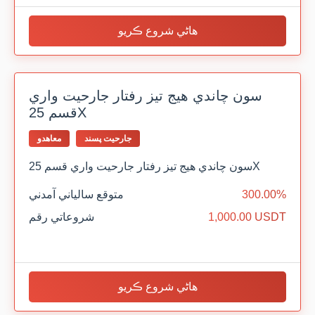
هاڻي شروع ڪريو
سون چاندي هيج تيز رفتار جارحيت واري
قسم 25X
جارحيت پسند
معاهدو
سون چاندي هيج تيز رفتار جارحيت واري قسم 25X
300.00%
متوقع سالياني آمدني
1,000.00 USDT
شروعاتي رقم
هاڻي شروع ڪريو