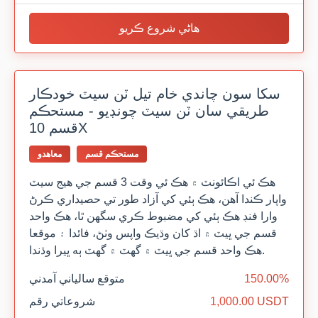
هاڻي شروع ڪريو
سکا سون چاندي خام تيل ٽن سيٽ خودڪار
طريقي سان ٽن سيٽ چونڊيو - مستحڪم
قسم 10X
مستحڪم قسم
معاهدو
هڪ ئي اڪائونٽ ۾ هڪ ئي وقت 3 قسم جي هيج سيٽ
واپار ڪندا آهن، هڪ ٻئي کي آزاد طور تي حصيداري ڪرڻ
وارا فنڊ هڪ ٻئي کي مضبوط ڪري سگهن ٿا، هڪ واحد
قسم جي ڀيٽ ۾ اڌ کان وڌيڪ واپس وٺڻ، فائدا ۽ موقعا
هڪ واحد قسم جي ڀيٽ ۾ گهٽ ۾ گهٽ ٻه ڀيرا وڌندا.
150.00%
متوقع سالياني آمدني
1,000.00 USDT
شروعاتي رقم