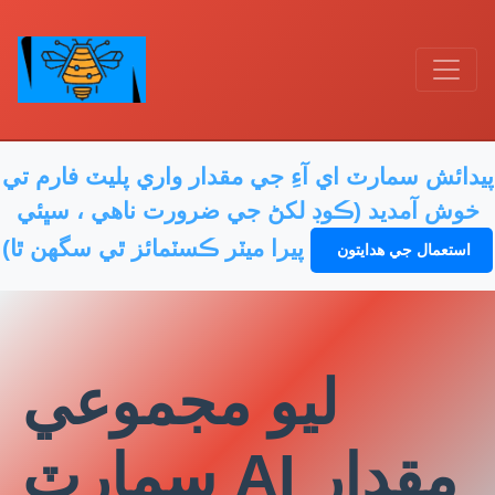
پيدائش سمارٽ اي آءِ جي مقدار واري پليٽ فارم تي
خوش آمديد (ڪوڊ لکڻ جي ضرورت ناهي ، سڀئي
پيرا ميٽر ڪسٽمائز ٿي سگهن ٿا)
استعمال جي هدايتون
ليو مجموعي
سمارٽ AI مقدار