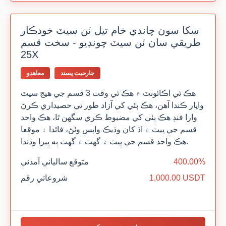
سکا سون چاندي خام تيل ٽن سيٽ خودڪار
طريقي سان ٽن سيٽ چونڊيو - سخت قسم
25X
جارحيت پسند
معاهدو
هڪ ئي اڪائونٽ ۾ هڪ ئي وقت 3 قسم جي هيج سيٽ
واپار ڪندا آهن، هڪ ٻئي کي آزاد طور تي حصيداري ڪرڻ
وارا فنڊ هڪ ٻئي کي مضبوط ڪري سگهن ٿا، هڪ واحد
قسم جي ڀيٽ ۾ اڌ کان وڌيڪ واپس وٺڻ، فائدا ۽ موقعا
هڪ واحد قسم جي ڀيٽ ۾ گهٽ ۾ گهٽ ٻه ڀيرا وڌندا.
400.00%
متوقع سالياني آمدني
1,000.00 USDT
شروعاتي رقم