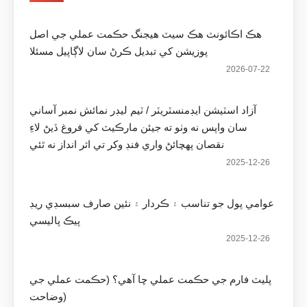
هڪ اڪائونٽ هڪ سيٽ هيجنگ حڪمت عملي جي اصل
پوزيشن کي تبديل ڪرڻ سان لاڳاپيل مسئلا
2026-07-22
آزاد اسٽيشن ايڊمنسٽريٽر / ٽيم ليڊر نمائش نمبر آساني
سان واپس نه وٺو ته جيئن مارڪيٽ کي فروغ ڏيڻ لاءِ
نقصان پهچائڻ واري فنڊ وکر تي اثر انداز نه ٿئي
2025-12-26
عوامي پول جو تناسب ۽ ڪردار ۽ نئين صارف سبسڊي ريڊ
پيڪ پاليسي
2025-12-26
پليٽ فارم جي حڪمت عملي ڇا آهي؟ (حڪمت عملي جي
وضاحت)