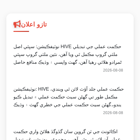
تازو اعلان
نوٽيفڪيشن: سڀئي اصل HIVE حڪمت عملي جي تبديلي
ملٽي گروپ مڪمل ٿي ويا آهن، نئين ملٽي گروپ سڀئي
پاڻمرادو هلائي رهيا آهن، گهٽ واپسي ۽ وڌيڪ منافع حاصل
ڪندا
2026-08-08
نوٽيفڪيشن: HIVE حڪمت عملي جلد آؤٽ لائن ٿي ويندي،
مڪمل طور تي گهڻن سيٽ حڪمت عملي ۾ تبديل ڪيو
ويندو، گهڻن سيٽ حڪمت عملي جي خطري گهٽ ۽ وڌيڪ
موقعا، گهريلو مستقبل پڻ مڪمل طور تي گهڻن سيٽ فعال
2026-08-08
لائن ٿي ويندو
اڪائونٽ جي ٽن گروپن سان گڏوگڏ هلائڻ واري حڪمت
عملي آن لائن ٿي وئي آهي ، مجموعي پوزيشن غير تبديل