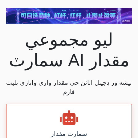
ليو مجموعي
سمارٽ AI مقدار
پيشه ور ڊجيٽل اثاثن جي مقدار واري واپاري پليٽ
فارم
سمارٽ مقدار