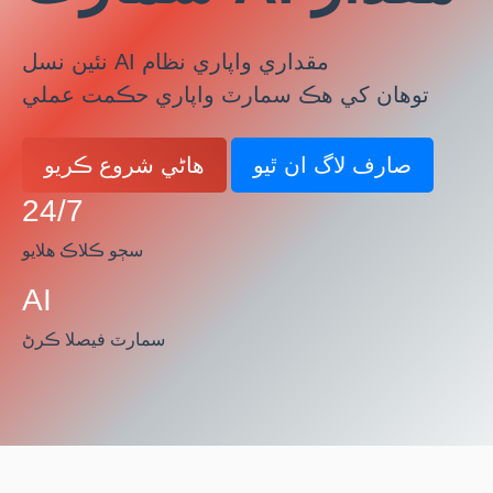
نئين نسل AI مقداري واپاري نظام
توهان کي هڪ سمارٽ واپاري حڪمت عملي
صارف لاگ ان ٿيو
هاڻي شروع ڪريو
24/7
سڄو ڪلاڪ هلايو
AI
سمارٽ فيصلا ڪرڻ