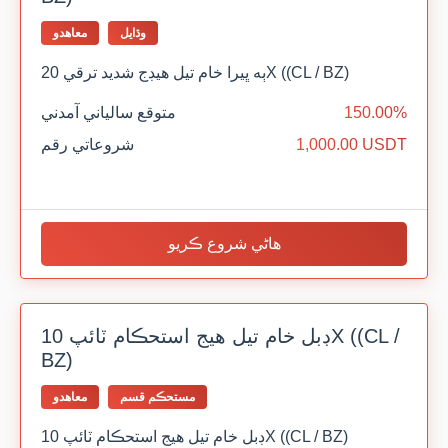
وڌايل
معاهدو
ٻه ڀيرا خام تيل هيڊج شديد ترقي 20X ((CL / BZ)
150.00%
متوقع سالياني آمدني
1,000.00 USDT
شروعاتي رقم
هاڻي شروع ڪريو
ڊبل خام تيل هيج استحڪام ٽائپ 10X ((CL /
BZ)
مستحڪم قسم
معاهدو
ڊبل خام تيل هيج استحڪام ٽائپ 10X ((CL / BZ)