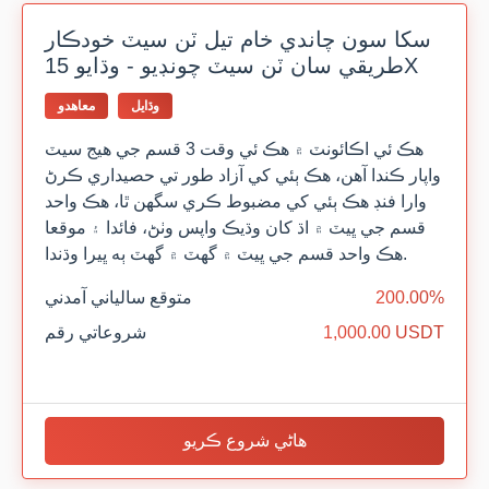
سکا سون چاندي خام تيل ٽن سيٽ خودڪار
طريقي سان ٽن سيٽ چونڊيو - وڌايو 15X
وڌايل
معاهدو
هڪ ئي اڪائونٽ ۾ هڪ ئي وقت 3 قسم جي هيج سيٽ
واپار ڪندا آهن، هڪ ٻئي کي آزاد طور تي حصيداري ڪرڻ
وارا فنڊ هڪ ٻئي کي مضبوط ڪري سگهن ٿا، هڪ واحد
قسم جي ڀيٽ ۾ اڌ کان وڌيڪ واپس وٺڻ، فائدا ۽ موقعا
هڪ واحد قسم جي ڀيٽ ۾ گهٽ ۾ گهٽ ٻه ڀيرا وڌندا.
200.00%
متوقع سالياني آمدني
1,000.00 USDT
شروعاتي رقم
هاڻي شروع ڪريو