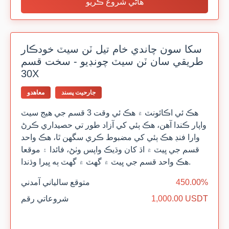
هاڻي شروع ڪريو
سکا سون چاندي خام تيل ٽن سيٽ خودڪار
طريقي سان ٽن سيٽ چونڊيو - سخت قسم
30X
جارحيت پسند
معاهدو
هڪ ئي اڪائونٽ ۾ هڪ ئي وقت 3 قسم جي هيج سيٽ
واپار ڪندا آهن، هڪ ٻئي کي آزاد طور تي حصيداري ڪرڻ
وارا فنڊ هڪ ٻئي کي مضبوط ڪري سگهن ٿا، هڪ واحد
قسم جي ڀيٽ ۾ اڌ کان وڌيڪ واپس وٺڻ، فائدا ۽ موقعا
هڪ واحد قسم جي ڀيٽ ۾ گهٽ ۾ گهٽ ٻه ڀيرا وڌندا.
450.00%
متوقع سالياني آمدني
1,000.00 USDT
شروعاتي رقم