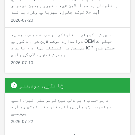
راتلونکي به هم آنلاین شي، د نورو ډومین نومونو
په جلا توګه چلول، مهرباني وکړئ په تمه!
2026-07-20
د چین د کورني راتلونکي او سټاک سیسټم به په
دوامداره توګه لاین شي ، د کورني OEM خپلواک
سټیشن پرانیستلو لپاره ، باید د ICP چمتو شوي
ډومین نوم په لاس کې ولري
2026-07-10
په نږدې توګه د چین د کورني راتلونکي CTP نسخه،
په کورني راتلونکي شرکتونو کې حسابونه پرانیستل
ځانګړي پوښتنې
کیدی شي، د کورني راتلونکي سافټویر حسابونه د
ځواک د پورته کولو او د کمیسیون بیرته اخیستلو
د یو حساب د یو ډلې هیج کولو ستراتیژۍ اصلي
لپاره د RMB ملاتړ کوي
موقعیت د څو ډلې پرانیستلو ستراتیژۍ په اړه
2026-07-01
پوښتنې
2026-07-22
د خام تیلو ستراتیژي په لاین کې دی، د حسابي ځواک
لیږد ځانګړتیا هم په لاین کې دی، د غړو د ننوتلو