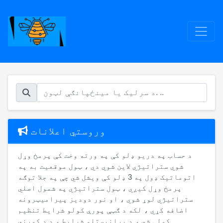
وروستي اعلانات
د حساب په دریو ډلو کې په ورته وخت کې پرمخ وړل
شوي ستراتیژي لاین شوي دي ، ټول موقعیت به په
اتوماتيک ډول په 3 ډلو کې ویشل شي چې په جلا توګه
پرمخ وړل کیږي ، ټول ستراتیژي په شمول اصلي
ستراتیژي لوړ شوي ، او نور دودیز پیرامیټرونه
اضافه کړي ، لکه د ګټې پورې کولو شرایط تنظیم
کولی شي ، د پرانیستلو شرایط ، د د کورني