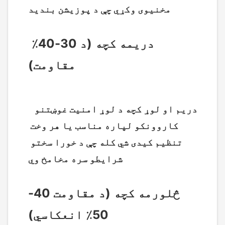
مخنیوی وکړي چې د پوزیشن بندید
[API / د تبادلې ترتیب] API څه شی دی؟ ولې د تبادلې
حساب باید دوه API تنظیم کړي؟
دریمه کچه (د 30-40٪ 
2025-12-24
مقاومت)
[ستراتیژي / بازار موندنه] د قمار کونکي فکر څخه د
پلیټ فارم فکر ته: ولې د ګټې لپاره انتظار نه
کوئ؟
2025-12-24
  دریم او لوړ کچه د لوړ امنیت غوښتنو 
کاروونکو لپاره مناسب یا هر وخت 
تنظیم کیدی شي کله چې د خورا سختو 
شرایطو سره مخامخ وي
څلورمه کچه (د مقاومت 40-
50٪ انعکاسي)