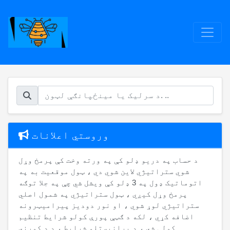
وروستي اعلانات
د حساب په دریو ډلو کې په ورته وخت کې پرمخ وړل
شوي ستراتیژي لاین شوي دي ، ټول موقعیت به په
اتوماتيک ډول په 3 ډلو کې ویشل شي چې په جلا توګه
پرمخ وړل کیږي ، ټول ستراتیژي په شمول اصلي
ستراتیژي لوړ شوي ، او نور دودیز پیرامیټرونه
اضافه کړي ، لکه د ګټې پورې کولو شرایط تنظیم
کولی شي ، د پرانیستلو شرایط ، د د کورني