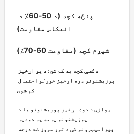
پنځه کچه (د 50-60٪ د 
انعکاس مقاومت)
شپږم کچه (مقاومت 60-70٪)
د ګټې کچه به کم شي: د یو اړخیز 
پوزیشنونو دوه اړخیز خوړلو احتمال 
کم شوی
یوازې د دوه اړخیز پوزیشنونو یا د 
پوزیشنونو پرته په دودیز 
پیرامیټرونو کې د تور سوون ضد درجه 