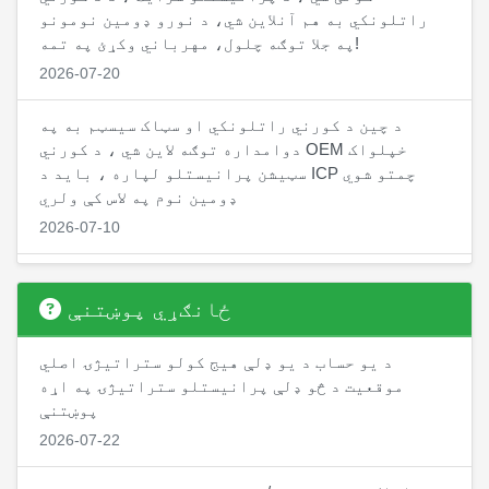
راتلونکي به هم آنلاین شي، د نورو ډومین نومونو
په جلا توګه چلول، مهرباني وکړئ په تمه!
2026-07-20
د چین د کورني راتلونکي او سټاک سیسټم به په
دوامداره توګه لاین شي ، د کورني OEM خپلواک
سټیشن پرانیستلو لپاره ، باید د ICP چمتو شوي
ډومین نوم په لاس کې ولري
2026-07-10
په نږدې توګه د چین د کورني راتلونکي CTP نسخه،
په کورني راتلونکي شرکتونو کې حسابونه پرانیستل
ځانګړي پوښتنې
کیدی شي، د کورني راتلونکي سافټویر حسابونه د
ځواک د پورته کولو او د کمیسیون بیرته اخیستلو
د یو حساب د یو ډلې هیج کولو ستراتیژۍ اصلي
لپاره د RMB ملاتړ کوي
موقعیت د څو ډلې پرانیستلو ستراتیژۍ په اړه
2026-07-01
پوښتنې
2026-07-22
د خام تیلو ستراتیژي په لاین کې دی، د حسابي ځواک
لیږد ځانګړتیا هم په لاین کې دی، د غړو د ننوتلو