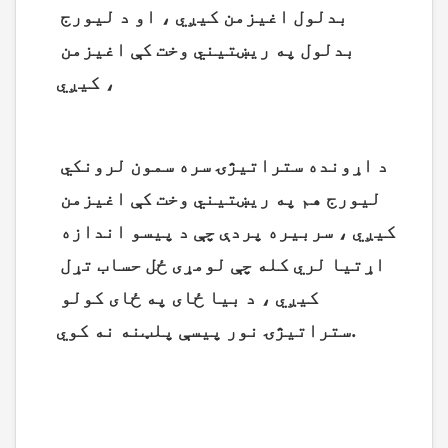
بدلول اغیزمن کیږي ، او د لیورج 
بدلول په ریښتیني وخت کې اغیزمن 
کیږي ،
د اړونده ستراتیژۍ سره سمون لرونکي 
لیورج هم په ریښتیني وخت کې اغیزمن 
کیږي ، سربیره پردې چې د پیسو اندازه 
اړتیا لري کله چې لومړی ځل حساب تړل 
کیږي ، د بیا ځای په ځای کولو 
ستراتیژۍ نور پیسې پلټنه نه کوي.