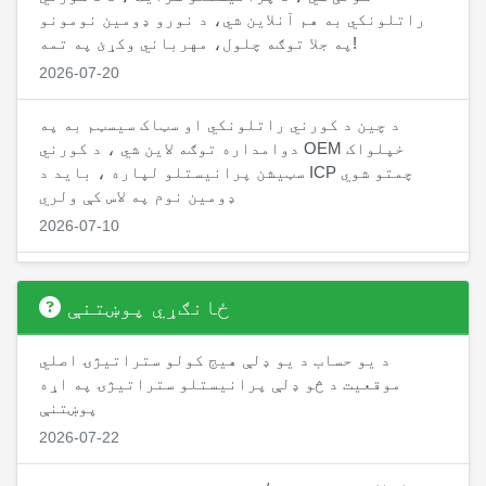
راتلونکي به هم آنلاین شي، د نورو ډومین نومونو
په جلا توګه چلول، مهرباني وکړئ په تمه!
2026-07-20
د چین د کورني راتلونکي او سټاک سیسټم به په
دوامداره توګه لاین شي ، د کورني OEM خپلواک
سټیشن پرانیستلو لپاره ، باید د ICP چمتو شوي
ډومین نوم په لاس کې ولري
2026-07-10
په نږدې توګه د چین د کورني راتلونکي CTP نسخه،
په کورني راتلونکي شرکتونو کې حسابونه پرانیستل
ځانګړي پوښتنې
کیدی شي، د کورني راتلونکي سافټویر حسابونه د
ځواک د پورته کولو او د کمیسیون بیرته اخیستلو
د یو حساب د یو ډلې هیج کولو ستراتیژۍ اصلي
لپاره د RMB ملاتړ کوي
موقعیت د څو ډلې پرانیستلو ستراتیژۍ په اړه
2026-07-01
پوښتنې
2026-07-22
د خام تیلو ستراتیژي په لاین کې دی، د حسابي ځواک
لیږد ځانګړتیا هم په لاین کې دی، د غړو د ننوتلو