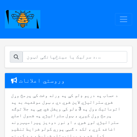
وروستي اعلانات
د حساب په دریو ډلو کې په ورته وخت کې پرمخ وړل
شوي ستراتیژي لاین شوي دي ، ټول موقعیت به په
اتوماتيک ډول په 3 ډلو کې ویشل شي چې په جلا توګه
پرمخ وړل کیږي ، ټول ستراتیژي په شمول اصلي
ستراتیژي لوړ شوي ، او نور دودیز پیرامیټرونه
اضافه کړي ، لکه د ګټې پورې کولو شرایط تنظیم
کولی شي ، د پرانیستلو شرایط ، د د کورني