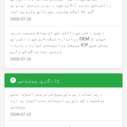
راتلونکي به هم آنلاین شي، د نورو ډومین نومونو
په جلا توګه چلول، مهرباني وکړئ په تمه!
2026-07-20
د چین د کورني راتلونکي او سټاک سیسټم به په
دوامداره توګه لاین شي ، د کورني OEM خپلواک
سټیشن پرانیستلو لپاره ، باید د ICP چمتو شوي
ډومین نوم په لاس کې ولري
2026-07-10
په نږدې توګه د چین د کورني راتلونکي CTP نسخه،
په کورني راتلونکي شرکتونو کې حسابونه پرانیستل
ځانګړي پوښتنې
کیدی شي، د کورني راتلونکي سافټویر حسابونه د
ځواک د پورته کولو او د کمیسیون بیرته اخیستلو
د یو حساب د یو ډلې هیج کولو ستراتیژۍ اصلي
لپاره د RMB ملاتړ کوي
موقعیت د څو ډلې پرانیستلو ستراتیژۍ په اړه
2026-07-01
پوښتنې
2026-07-22
د خام تیلو ستراتیژي په لاین کې دی، د حسابي ځواک
لیږد ځانګړتیا هم په لاین کې دی، د غړو د ننوتلو