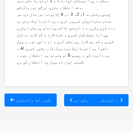
ممکن د پرانیستلو لپاره 1 ، 2 اونۍ یا حتی ډیر
وخت انتظار وکړي ترڅو نورمال شي.
[API / د تبادلې ترتیب] API څه شی دی؟ ولې د تبادلې
ځینې وختونه 1، 2، 3 او 4 ځایونه نورمال دي. هر
حساب باید دوه API تنظیم کړي؟
حساب ستراتیژي توپیر لري ، په اتوماتيک ډول به
2025-12-24
زده کړې وکړي ، د اوسني حالت پراساس پریکړه وکړي
چې آیا هیج کول کیږي ، کوم لاره ، که لاره بدلول
[ستراتیژي / بازار موندنه] د قمار کونکي فکر څخه د
کیږي ، که یو لاره پوزیشن لري ، او داسې نور ، ټول
پلیټ فارم فکر ته: ولې د ګټې لپاره انتظار نه
د AI لخوا په اتوماتيک ډول ټول کار بشپړ کیږي.
کوئ؟
فرصتونه په انتظار دي، د B په دایره کې د پیسو
2025-12-24
ګټلو لپاره، ټول په انتظار کې دي.
کور ته راستون
راتلونکی
پخوانۍ