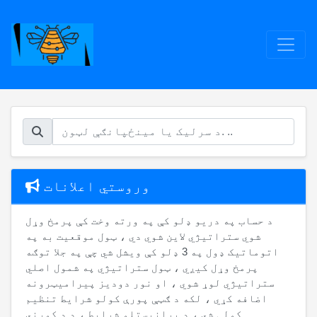
وروستي اعلانات
د حساب په دریو ډلو کې په ورته وخت کې پرمخ وړل
شوي ستراتیژي لاین شوي دي ، ټول موقعیت به په
اتوماتيک ډول په 3 ډلو کې ویشل شي چې په جلا توګه
پرمخ وړل کیږي ، ټول ستراتیژي په شمول اصلي
ستراتیژي لوړ شوي ، او نور دودیز پیرامیټرونه
اضافه کړي ، لکه د ګټې پورې کولو شرایط تنظیم
کولی شي ، د پرانیستلو شرایط ، د د کورني