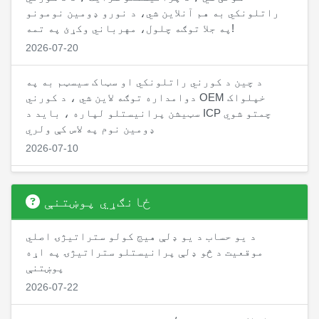
راتلونکي به هم آنلاین شي، د نورو ډومین نومونو
په جلا توګه چلول، مهرباني وکړئ په تمه!
2026-07-20
د چین د کورني راتلونکي او سټاک سیسټم به په
دوامداره توګه لاین شي ، د کورني OEM خپلواک
سټیشن پرانیستلو لپاره ، باید د ICP چمتو شوي
ډومین نوم په لاس کې ولري
2026-07-10
په نږدې توګه د چین د کورني راتلونکي CTP نسخه،
په کورني راتلونکي شرکتونو کې حسابونه پرانیستل
ځانګړي پوښتنې
کیدی شي، د کورني راتلونکي سافټویر حسابونه د
ځواک د پورته کولو او د کمیسیون بیرته اخیستلو
د یو حساب د یو ډلې هیج کولو ستراتیژۍ اصلي
لپاره د RMB ملاتړ کوي
موقعیت د څو ډلې پرانیستلو ستراتیژۍ په اړه
2026-07-01
پوښتنې
2026-07-22
د خام تیلو ستراتیژي په لاین کې دی، د حسابي ځواک
لیږد ځانګړتیا هم په لاین کې دی، د غړو د ننوتلو