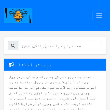
وروستي اعلانات
د حساب په دریو ډلو کې په ورته وخت کې پرمخ وړل
شوي ستراتیژي لاین شوي دي ، ټول موقعیت به په
اتوماتيک ډول په 3 ډلو کې ویشل شي چې په جلا توګه
پرمخ وړل کیږي ، ټول ستراتیژي په شمول اصلي
ستراتیژي لوړ شوي ، او نور دودیز پیرامیټرونه
اضافه کړي ، لکه د ګټې پورې کولو شرایط تنظیم
کولی شي ، د پرانیستلو شرایط ، د د کورني